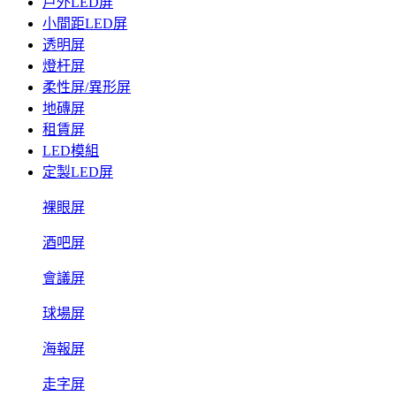
戶外LED屏
小間距LED屏
透明屏
燈杆屏
柔性屏/異形屏
地磚屏
租賃屏
LED模組
定製LED屏
裸眼屏
酒吧屏
會議屏
球場屏
海報屏
走字屏