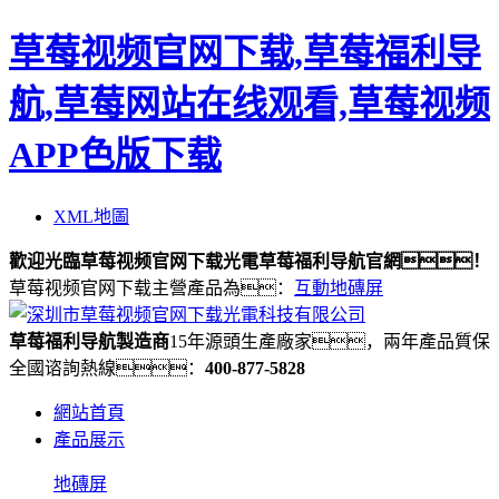
草莓视频官网下载,草莓福利导
航,草莓网站在线观看,草莓视频
APP色版下载
XML地圖
歡迎光臨草莓视频官网下载光電草莓福利导航官網！
草莓视频官网下载主營產品為：
互動地磚屏
草莓福利导航製造商
15年源頭生產廠家，兩年產品質保
全國谘詢熱線：
400-877-5828
網站首頁
產品展示
地磚屏