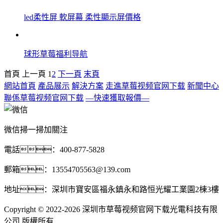
led柔性屏 軟屏幕 柔性顯示屏價格
球形草莓福利导航
首頁
上一頁
1
2
下一頁
末頁
網站首頁
產品展示
解決方案
走進草莓视频官网下载
新聞中心
聯係草莓视频官网下载
—快速獲取報價—
微信掃一掃加關注
電話：400-877-5828
郵箱：13554705563@139.com
地址：深圳市寶安區福永鎮永和路恒光耀工業園2棟3樓
Copyright © 2022-2026 深圳市草莓视频官网下载光電科技有限
公司 版權所有